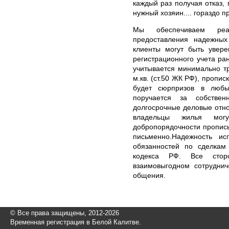
каждый раз получая отказ, 
нужный хозяин.... гораздо п
Мы обеспечиваем реа
предоставления надежны
клиенты могут быть увере
регистрационного учета ра
учитывается минимально т
м.кв. (ст.50 ЖК РФ), пропис
будет сюрпризов в любы
поручается за собствен
долгосрочные деловые отн
владельцы жилья мог
добропорядочности пропис
письменно.Надежность и
обязанностей по сделкам 
кодекса РФ. Все стор
взаимовыгодном сотруднич
общения.
© Все права защищены, 2012-2026
Временная регистрация в Белой Калитве.