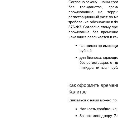
Согласно закону , наши соо
без гражданства, вре
проживающие на терри
регистрационный учет по м
требование обозначено в Ф
376-ФЗ. Согласно этому пр
проживание без временно
наказания различается в к
частников не имеющих
рублей
для бизнеса, сдающ
без регистрации, от 
пятидесяти тысяч руб
Как оформить времен
Калитве
Связаться с нами можно по 
Написать сообщение 
Звонок менеджеру:
7-